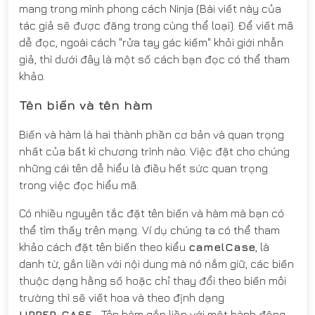
mang trong mình phong cách Ninja (Bài viết này của
tác giả sẽ được đăng trong cùng thể loại). Để viết mã
dễ đọc, ngoài cách "rửa tay gác kiếm" khỏi giới nhẫn
giả, thì dưới đây là một số cách bạn đọc có thể tham
khảo.
Tên biến và tên hàm
Biến và hàm là hai thành phần cơ bản và quan trọng
nhất của bất kì chương trình nào. Việc đặt cho chúng
những cái tên dễ hiểu là điều hết sức quan trọng
trong việc đọc hiểu mã.
Có nhiều nguyên tắc đặt tên biến và hàm mà bạn có
thể tìm thấy trên mạng. Ví dụ chúng ta có thể tham
khảo cách đặt tên biến theo kiểu
camelCase
, là
danh từ, gắn liền với nội dung mà nó nắm giữ, các biến
thuộc dạng hằng số hoặc chỉ thay đổi theo biến môi
trường thì sẽ viết hoa và theo định dạng
UPPER_CASE
… Tên hàm gắn liền với một hành động,