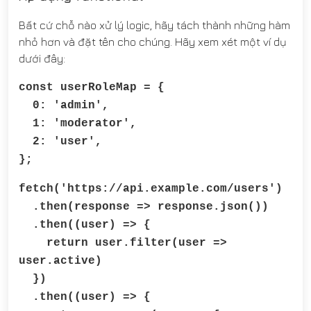
Bất cứ chỗ nào xử lý logic, hãy tách thành những hàm
nhỏ hơn và đặt tên cho chúng. Hãy xem xét một ví dụ
dưới đây:
const userRoleMap = {
0: 'admin',
1: 'moderator',
2: 'user',
};
fetch('https://api.example.com/users')
.then(response => response.json())
.then((user) => {
return user.filter(user =>
user.active)
})
.then((user) => {