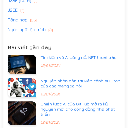
J2SE (Core)
(1)
J2EE
(4)
Tổng hợp
(25)
Ngôn ngữ lập trình
(3)
Bài viết gần đây
Tìm kiếm về AI bùng nổ, NFT thoái trào
15/01/2024
Nguyên nhân dẫn tới viễn cảnh suy tàn
của các mạng xã hội
15/01/2024
Chiến lược AI của GitHub mở ra kỷ
nguyên mới cho cộng đồng nhà phát
triển
13/01/2024