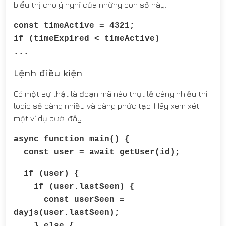
biểu thị cho ý nghĩ của những con số này.
const timeActive = 4321;
if (timeExpired < timeActive)
...
Lệnh điều kiện
Có một sự thật là đoạn mã nào thụt lề càng nhiều thì
logic sẽ càng nhiều và càng phức tạp. Hãy xem xét
một ví dụ dưới đây.
async function main() {
const user = await getUser(id);
if (user) {
if (user.lastSeen) {
const userSeen =
dayjs(user.lastSeen);