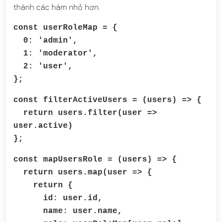
thành các hàm nhỏ hơn.
const userRoleMap = {
0: 'admin',
1: 'moderator',
2: 'user',
};
const filterActiveUsers = (users) => {
return users.filter(user =>
user.active)
};
const mapUsersRole = (users) => {
return users.map(user => {
return {
id: user.id,
name: user.name,