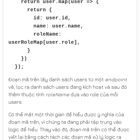
return user.map(user => {
return {
id: user.id,
name: user.name,
roleName:
userRoleMap[user.role],
}
})
});
Đoạn mã trên lấy danh sách users từ một
endpoint
về, lọc ra danh sách users đang kích hoạt và sau đó
thêm thuộc tính
roleName
dựa vào role của mỗi
users.
Có thể mất một thời gian để hiểu được ý nghĩa của
đoạn mã trên, vì chúng ta đang phải tập trung vào
logic để hiểu. Thay vào đó, đoạn mã trên có thể được
viết lại bằng cách tách các đoạn mã xử lý logic ra