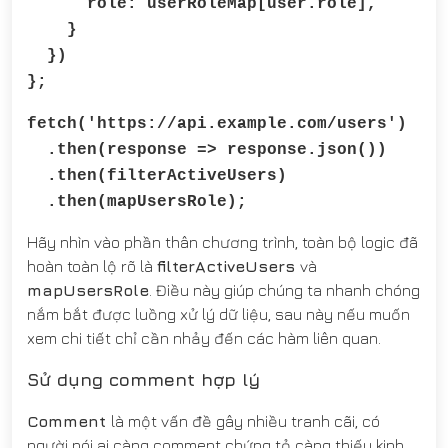
role: userRoleMap[user.role],
}
})
};
fetch('https://api.example.com/users')
.then(response => response.json())
.then(filterActiveUsers)
.then(mapUsersRole);
Hãy nhìn vào phần thân chương trình, toàn bộ logic đã
hoàn toàn lộ rõ là
filterActiveUsers
và
mapUsersRole
. Điều này giúp chúng ta nhanh chóng
nắm bắt được luồng xử lý dữ liệu, sau này nếu muốn
xem chi tiết chỉ cần nhảy đến các hàm liên quan.
Sử dụng comment hợp lý
Comment
là một vấn đề gây nhiều tranh cãi, có
người nói ai càng comment chứng tỏ càng thiếu kinh