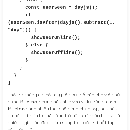
} else {
const userSeen = dayjs();
if
(userSeen.isAfter(dayjs().subtract(1,
"day"))) {
showUserOnline();
} else {
showUserOffline();
}
}
}
}
Thật ra không có một quy tắc cụ thể nào cho việc sử
dụng
if...else
, nhưng hãy nhìn vào ví dụ trên có phải
if...else
càng nhiều logic sẽ càng phức tạp, sau này
có bảo trì, sửa lại mã cũng trở nên khó khăn hơn vì có
nhiều logic cần được làm sáng tỏ trước khi bắt tay
vào sửa mã.